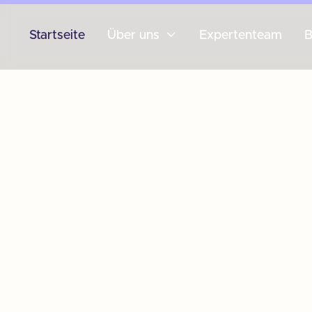

Startseite
Über uns
Expertenteam
B
V
V