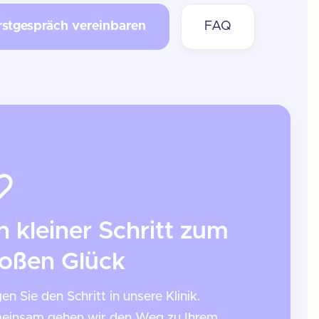
rstgespräch vereinbaren
FAQ
n kleiner Schritt zum
oßen Glück
n Sie den Schritt in unsere Klinik.
einsam gehen wir den Weg zu Ihrem